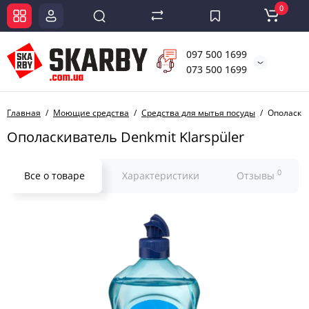
0
097 500 1699
073 500 1699
Главная
Моющие средства
Средства для мытья посуды
Ополаскив
Ополаскиватель Denkmit Klarspüler
0
Все о товаре
Характеристики
Отзывы