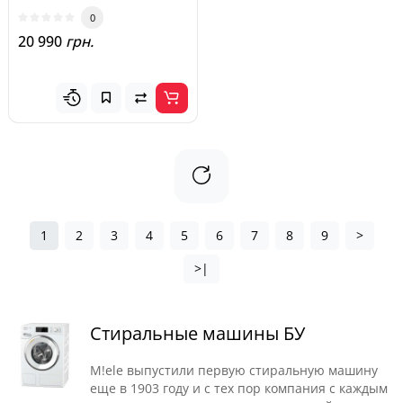
0
20 990
грн.
1
2
3
4
5
6
7
8
9
>
>|
Стиральные машины БУ
M!ele выпустили первую стиральную машину
еще в 1903 году и с тех пор компания с каждым