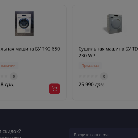
льная машина БУ TKG 650
Сушильная машина БУ T
230 WP
в наличии
Предзаказ
0
0
28
грн.
25 990
грн.
и скидок?
рассылку