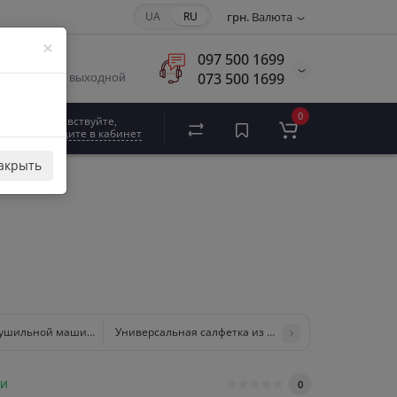
UA
RU
грн.
Валюта
×
097 500 1699
0 до 18:00,
073 500 1699
о 17:00, Вс- выходной
0
Здравствуйте,
войдите в кабинет
акрыть
сушильной машины T
Универсальная салфетка из микрофибры MicroCloth
ии
0