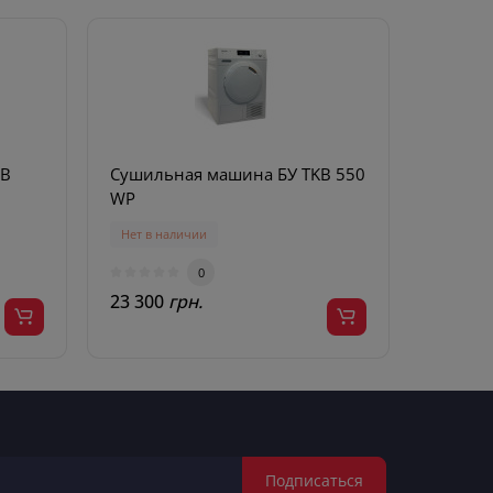
DB
Сушильная машина БУ TKB 550
Сушиль
WP
WP
Нет в наличии
Предзак
0
23 300
грн.
25 990
Подписаться