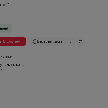
ьтр T1
вле?
В корзину
Быстрый заказ
ристики
сушильных машин
ки