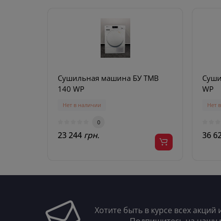
Сушильная машина БУ TMB
Суши
140 WP
WP
Нет в наличии
Нет 
0
23 244
грн.
36 6
Хотите быть в курсе всех акций 
Подпишитесь на нашу 