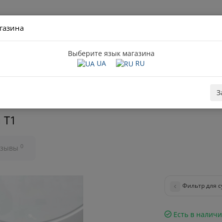
газина
Пн-Пт с 09:0
о нас
Оплата та доставка
Гарантия и сервис
Сб с 09:00 д
Выберите язык магазина
UA
RU
З
ьным и сушильным машинам
Фильтр для сушильной машины T1
 T1
0
тзывы
Фильтр для 
Есть в налич