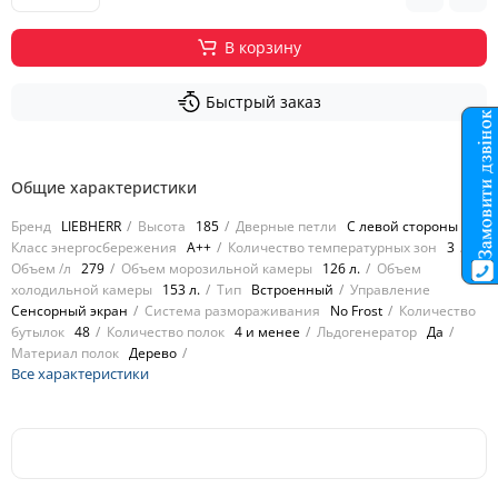
В корзину
Быстрый заказ
Общие характеристики
Бренд
LIEBHERR
Высота
185
Дверные петли
С левой стороны
Класс энергосбережения
A++
Количество температурных зон
3
Объем /л
279
Объем морозильной камеры
126 л.
Объем
холодильной камеры
153 л.
Тип
Встроенный
Управление
Сенсорный экран
Cистема размораживания
No Frost
Количество
бутылок
48
Количество полок
4 и менее
Льдогенератор
Да
Материал полок
Дерево
Все характеристики