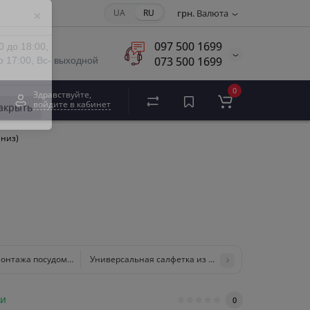
UA
RU
грн.
Валюта
×
097 500 1699
0 до 18:00,
073 500 1699
о 17:00, Вс- выходной
0
Здравствуйте,
войдите в кабинет
акрыть
(низ)
монтажа посудомоечной машины 7 серии (верх)
Универсальная салфетка из микрофибры MicroCloth
ии
0