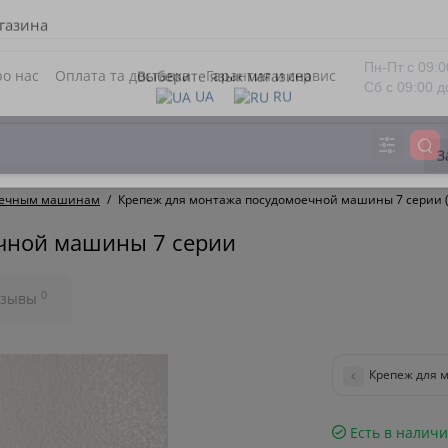
газина
Пн-Пт с 09:0
о нас
Оплата та доставка
Гарантия и сервис
Сб с 09:00 д
Выберите язык магазина
UA
RU
З
моечным машинам
Крепеж для монтажа посудомоечной машины 7 серии 
чной машины 7 серии
0
тзывы
Крепеж для 
Есть в налич