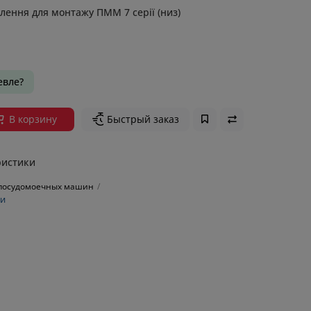
лення для монтажу ПММ 7 серії (низ)
вле?
В корзину
Быстрый заказ
ристики
посудомоечных машин
ки