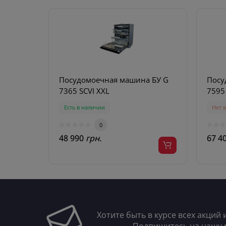
Посудомоечная машина БУ G
Посу
7365 SCVI XXL
Есть в наличии
Нет 
0
48 990
грн.
67 4
Хотите быть в курсе всех акций 
Подпишитесь на нашу 