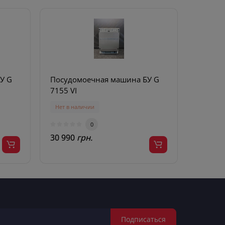
У G
Посудомоечная машина БУ G
Посудо
7155 VI
7310 SC
Нет в наличии
Нет в н
0
30 990
грн.
40 700
Подписаться